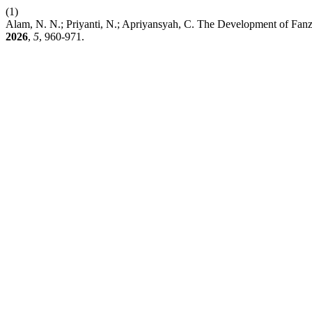
(1)
Alam, N. N.; Priyanti, N.; Apriyansyah, C. The Development of Fan
2026
,
5
, 960-971.